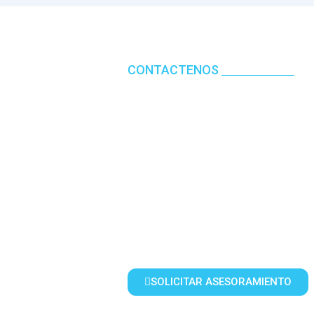
CONTACTENOS
HAGAMOS REA
PRÓXIMO PR
Te acompañamos desde la planif
construcción, creando espacios
pensados para perdurar.
SOLICITAR ASESORAMIENTO